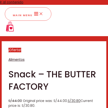
Ir al contenido
MAIN MENU
¡Oferta!
Alimentos
Snack – THE BUTTER
FACTORY
S/
44.00
Original price was: S/44.00.
S/
30.80
Current
price is: S/30.80.