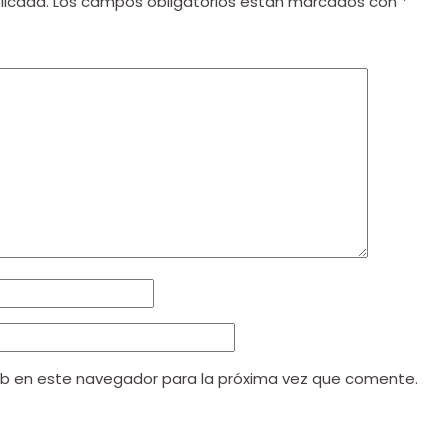
licada.
Los campos obligatorios están marcados con
*
eb en este navegador para la próxima vez que comente.