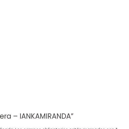
lsera – IANKAMIRANDA”