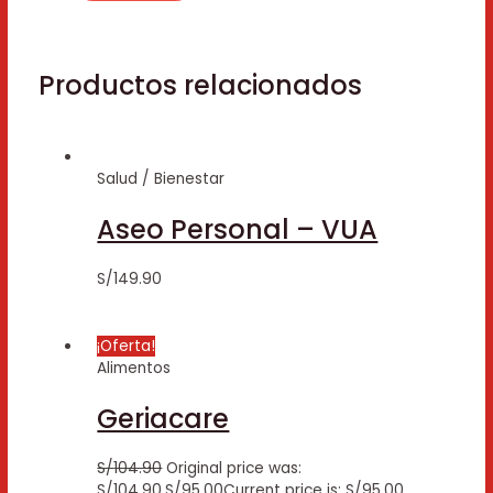
Productos relacionados
Salud / Bienestar
Aseo Personal – VUA
S/
149.90
¡Oferta!
Alimentos
Geriacare
S/
104.90
Original price was:
S/104.90.
S/
95.00
Current price is: S/95.00.