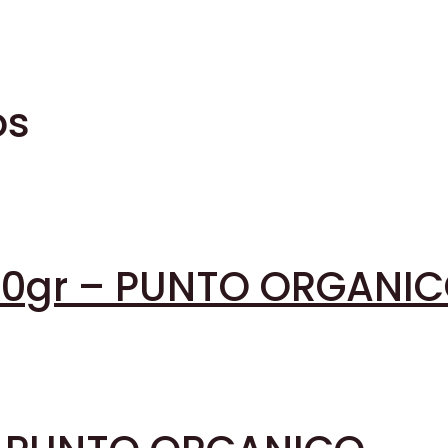
os
40gr – PUNTO ORGANI